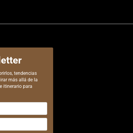
etter
rirlos, tendencias
irar más allá de la
 itinerario para