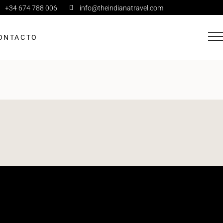
+34 674 788 006
info@theindianatravel.com
ONTACTO