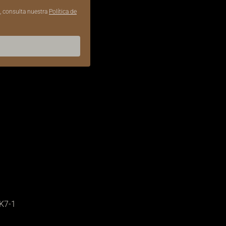
, consulta nuestra
Política de
CK7-1