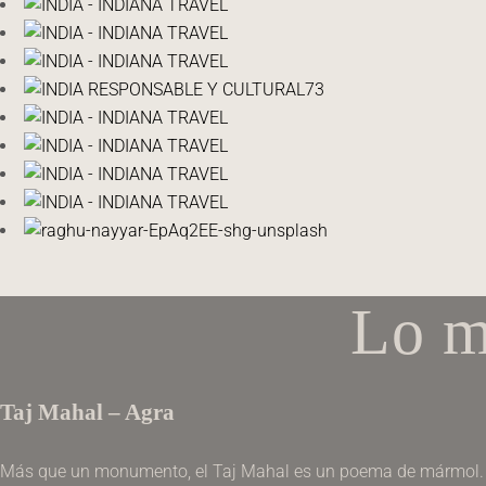
Lo m
Taj Mahal – Agra
Más que un monumento, el Taj Mahal es un poema de mármol. 