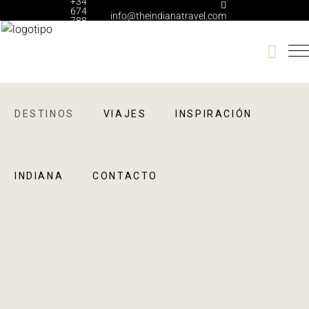
+34
674
info@theindianatravel.com
788
006
DESTINOS
VIAJES
INSPIRACIÓN
INDIANA
CONTACTO