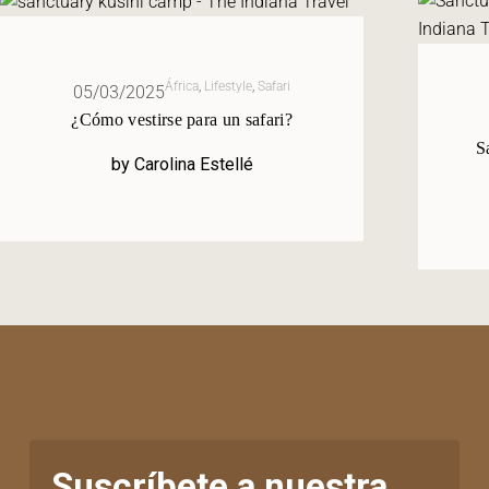
África
,
Lifestyle
,
Safari
05/03/2025
¿Cómo vestirse para un safari?
S
by
Carolina Estellé
Suscríbete a nuestra