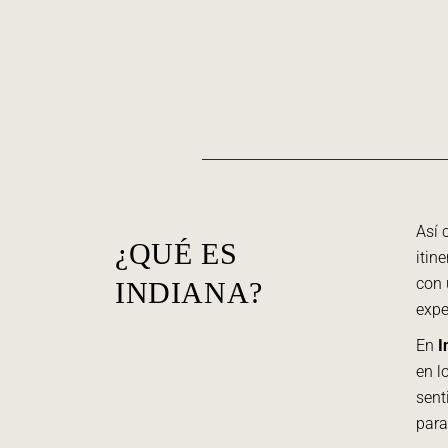
Así
¿QUÉ ES
itin
con 
INDIANA?
expe
En
I
en l
sent
para