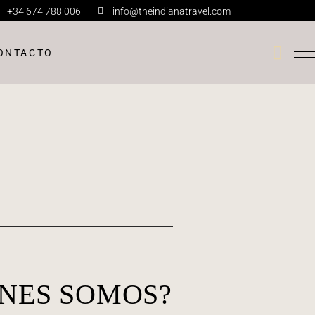
+34 674 788 006
info@theindianatravel.com
ONTACTO
ENES SOMOS?