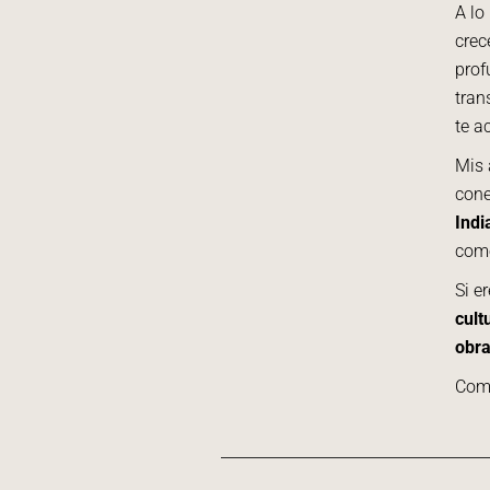
A lo
crec
prof
tran
te a
Mis 
cone
Indi
como
Si e
cult
obra
Como