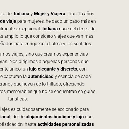
ora de
Indiana
y
Mujer y Viajera
. Tras 16 años
de viaje
para mujeres, he dado un paso más en
ealmente excepcional.
Indiana
nace del deseo de
s amplio lo que considero viajes que van más
eñados para enriquecer el alma y los sentidos.
ñamos viajes, sino que creamos experiencias
ras. Nos dirigimos a aquellas personas que
ente único: un
lujo elegante y discreto
, con
ue capturan la
autenticidad
y esencia de cada
rarios que huyen de lo trillado, ofreciendo
tos memorables que no se encuentran en guías
turísticas.
viajes es cuidadosamente seleccionado para
ional
: desde
alojamientos boutique y lujo
que
fisticación, hasta
actividades personalizadas