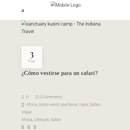
3
May
¿Cómo vestirse para un safari?
0
0 Comments
Africa
,
como vestir
,
qué llevar
,
ropa
,
Safari
,
Viajar
Africa
,
Lifestyle
,
Safari