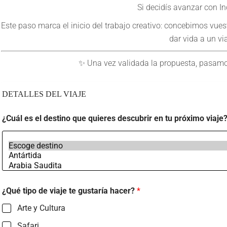
Si decidís avanzar con I
Este paso marca el inicio del trabajo creativo: concebimos vue
dar vida a un v
✨ Una vez validada la propuesta, pasamos 
C
DETALLES DEL VIAJE
a
r
i
¿Cuál es el destino que quieres descubrir en tu próximo viaje
b
e
,
a
¿Qué tipo de viaje te gustaría hacer?
*
Arte y Cultura
Safari