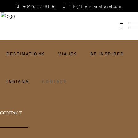
+34 674 788 006
info@theindianatravel.com
DESTINATIONS
VIAJES
BE INSPIRED
INDIANA
CONTACT
CONTACT