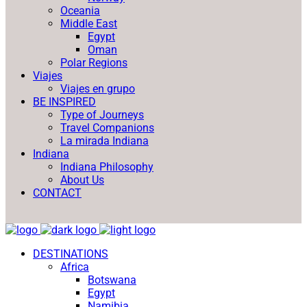
Oceania
Middle East
Egypt
Oman
Polar Regions
Viajes
Viajes en grupo
BE INSPIRED
Type of Journeys
Travel Companions
La mirada Indiana
Indiana
Indiana Philosophy
About Us
CONTACT
DESTINATIONS
Africa
Botswana
Egypt
Namibia