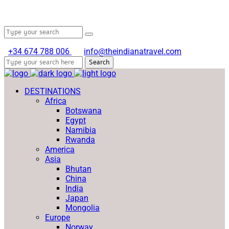
Search
for:
+34 674 788 006
info@theindianatravel.com
Search
DESTINATIONS
Africa
Botswana
Egypt
Namibia
Rwanda
America
Asia
Bhutan
China
India
Japan
Mongolia
Europe
Norway