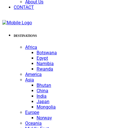
About Us
CONTACT
DESTINATIONS
Africa
Botswana
Egypt
Namibia
Rwanda
America
Asia
Bhutan
China
India
Japan
Mongolia
Europe
Norway
Oceania