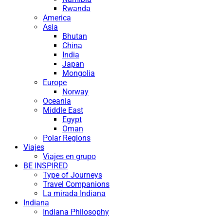
Rwanda
America
Asia
Bhutan
China
India
Japan
Mongolia
Europe
Norway
Oceania
Middle East
Egypt
Oman
Polar Regions
Viajes
Viajes en grupo
BE INSPIRED
Type of Journeys
Travel Companions
La mirada Indiana
Indiana
Indiana Philosophy