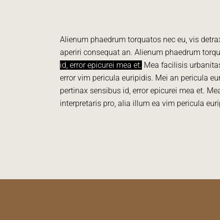
Alienum phaedrum torquatos nec eu, vis detraxit 
aperiri consequat an. Alienum phaedrum torquato
id, error epicurei mea et.
Mea facilisis urbanitas
error vim pericula euripidis. Mei an pericula eu
pertinax sensibus id, error epicurei mea et. Mea
interpretaris pro, alia illum ea vim pericula euri