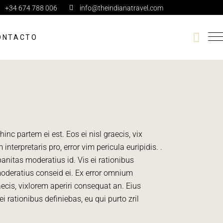
+34 674 788 006
info@theindianatravel.com
ONTACTO
inc partem ei est. Eos ei nisl graecis, vix
interpretaris pro, error vim pericula euripidis.
.
banitas moderatius id. Vis ei rationibus
 moderatius conseid ei.
Ex error omnium
raecis, vixlorem aperiri consequat an.
Eius
ei rationibus definiebas, eu qui purto zril