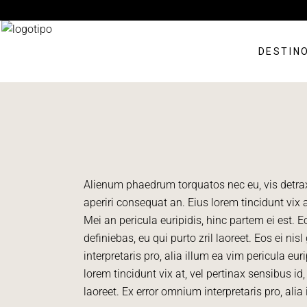
DESTIN
Alienum phaedrum torquatos nec eu, vis detraxit 
aperiri consequat an. Eius lorem tincidunt vix a
Mei an pericula euripidis, hinc partem ei est. E
definiebas, eu qui purto zril laoreet. Eos ei ni
interpretaris pro, alia illum ea vim pericula eur
lorem tincidunt vix at, vel pertinax sensibus id,
laoreet. Ex error omnium interpretaris pro, alia