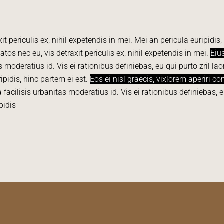
periculis ex, nihil expetendis in mei. Mei an pericula euripidis, h
s nec eu, vis detraxit periculis ex, nihil expetendis in mei.
Eius
 moderatius id. Vis ei rationibus definiebas, eu qui purto zril lao
ripidis, hinc partem ei est.
Eos ei nisl graecis, vixlorem aperiri c
 facilisis urbanitas moderatius id. Vis ei rationibus definiebas, 
pidis