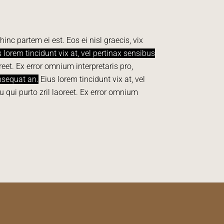
inc partem ei est. Eos ei nisl graecis, vix
 lorem tincidunt vix at, vel pertinax sensibus
reet. Ex error omnium interpretaris pro,
onsequat an.
Eius lorem tincidunt vix at, vel
eu qui purto zril laoreet. Ex error omnium