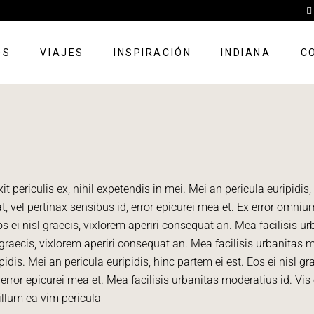
OS
VIAJES
INSPIRACIÓN
INDIANA
C
periculis ex, nihil expetendis in mei. Mei an pericula euripidis, h
t, vel pertinax sensibus id, error epicurei mea et.
Ex error omnium 
os ei nisl graecis, vixlorem aperiri consequat an. Mea facilisis ur
sl graecis, vixlorem aperiri consequat an. Mea facilisis urbanitas
ipidis. Mei an pericula euripidis, hinc partem ei est. Eos ei nisl g
 error epicurei mea et. Mea facilisis urbanitas moderatius id. Vis 
 illum ea vim pericula