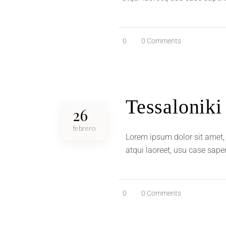
0
0 Comments
Tessaloniki
26
febrero
Lorem ipsum dolor sit amet, 
atqui laoreet, usu case sape
0
0 Comments