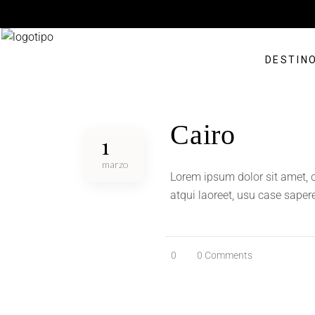
DESTIN
Cairo
1
marzo
Lorem ipsum dolor sit amet, c
atqui laoreet, usu case saper
0
0 Comments