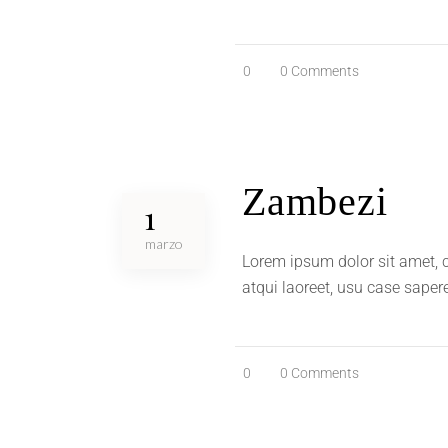
0
0 Comments
Zambezi
1
marzo
Lorem ipsum dolor sit amet, c
atqui laoreet, usu case saper
0
0 Comments