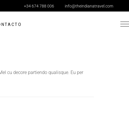
+34 674 788 006
info@theindianatravel.com
ONTACTO
 Mel cu decore partiendo qualisque. Eu per