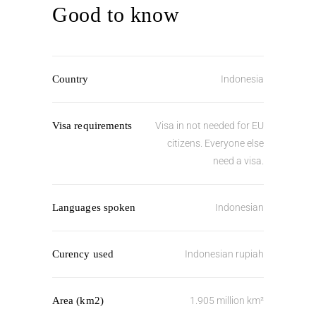
Good to know
Country
Indonesia
Visa requirements
Visa in not needed for EU
citizens. Everyone else
need a visa.
Languages spoken
Indonesian
Curency used
Indonesian rupiah
Area (km2)
1.905 million km²