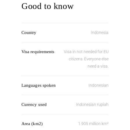
Good to know
Country
Indonesia
Visa requirements
Visa in not needed for EU
citizens. Everyone else
need a visa.
Languages spoken
Indonesian
Curency used
Indonesian rupiah
Area (km2)
1.905 million km²