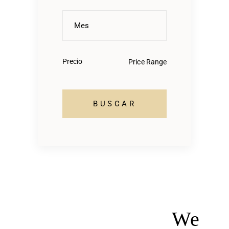
Precio
We