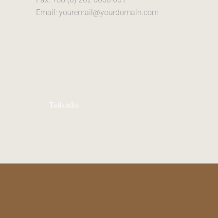
Email: youremail@yourdomain.com
Tailandia