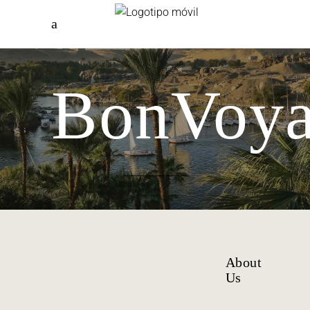
BonVoy
About
Us