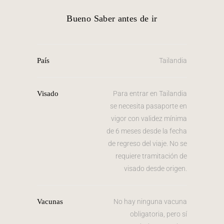
Bueno Saber antes de ir
País
Tailandia
Visado
Para entrar en Tailandia
se necesita pasaporte en
vigor con validez mínima
de 6 meses desde la fecha
de regreso del viaje. No se
requiere tramitación de
visado desde origen.
Vacunas
No hay ninguna vacuna
obligatoria, pero sí