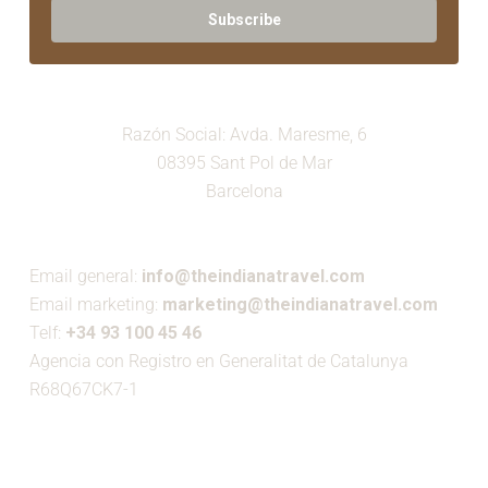
Subscribe
Razón Social: Avda. Maresme, 6
08395 Sant Pol de Mar
Barcelona
Email general:
info@theindianatravel.com
Email marketing:
marketing@theindianatravel.com
Telf:
+34 93 100 45 46
Agencia con Registro en Generalitat de Catalunya
R68Q67CK7-1
MIEMBRO DE: