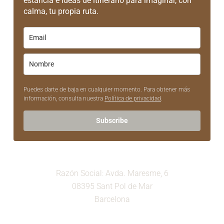
estancia e ideas de itinerario para imaginar, con
calma, tu propia ruta.
Puedes darte de baja en cualquier momento. Para obtener más
información, consulta nuestra
Política de privacidad
.
Subscribe
Razón Social: Avda. Maresme, 6
08395 Sant Pol de Mar
Barcelona