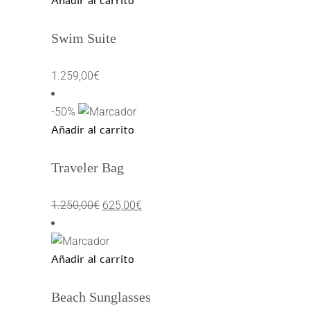
Añadir al carrito
Swim Suite
1.259,00
€
-50%
Añadir al carrito
Traveler Bag
El
El
1.250,00
€
625,00
€
precio
precio
original
actual
Añadir al carrito
era:
es:
1.250,00€.
625,00€.
Beach Sunglasses