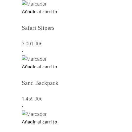
original
actual
Añadir al carrito
era:
es:
1.259,00€.
900,00€.
Safari Slipers
3.001,00
€
Añadir al carrito
Sand Backpack
1.459,00
€
Añadir al carrito