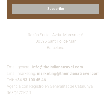
Subscribe
Razón Social: Avda. Maresme, 6
08395 Sant Pol de Mar
Barcelona
Email general:
info@theindianatravel.com
Email marketing:
marketing@theindianatravel.com
Telf:
+34 93 100 45 46
Agencia con Registro en Generalitat de Catalunya
R68Q67CK7-1