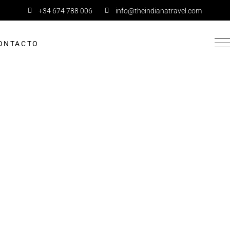
+34 674 788 006
info@theindianatravel.com
ONTACTO