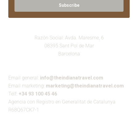
Subscribe
Razón Social: Avda. Maresme, 6
08395 Sant Pol de Mar
Barcelona
Email general:
info@theindianatravel.com
Email marketing:
marketing@theindianatravel.com
Telf:
+34 93 100 45 46
Agencia con Registro en Generalitat de Catalunya
R68Q67CK7-1
MIEMBRO DE: