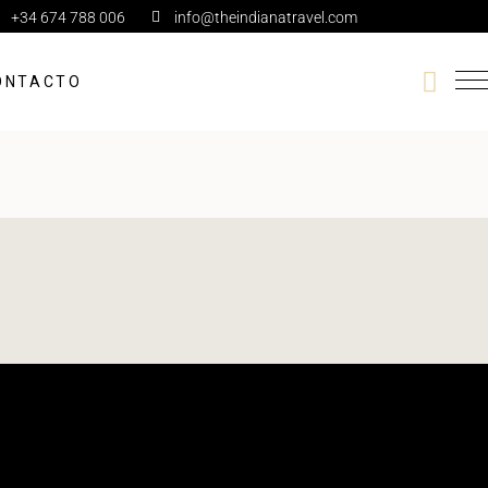
+34 674 788 006
info@theindianatravel.com
ONTACTO