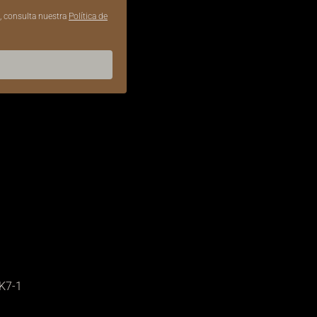
, consulta nuestra
Política de
CK7-1