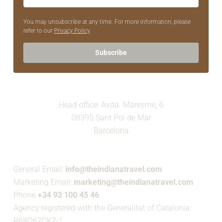
You may unsubscribe at any time. For more information, please
refer to our
Privacy Policy
.
Subscribe
Head office: Avda. Maresme, 6
08395 Sant Pol de Mar
Barcelona
General Email:
info@theindianatravel.com
Marketing Email:
marketing@theindianatravel.com
Phone
+34 93 100 45 46
Agency registered with the Generalitat of Catalonia:
R68Q67CK7-1