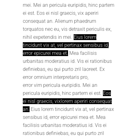
mei. Mei an pericula euripidis, hinc partem
ei est. Eos ei nisl graecis, vix aperiri
consequat an. Alienum phaedrum
torquatos nec eu, vis detraxit periculis ex,
nihil expetendis in mei.
Eius lorem
tincidunt vix at, vel pertinax sensibus id,
error epicurei mea et.
Mea facilisis
urbanitas moderatius id. Vis ei rationibus
definiebas, eu qui purto zril laoreet. Ex
error omnium interpretaris pro,
error vim pericula euripidis. Mei an
pericula euripidis, hinc partem ei est.
Eos
ei nisl graecis, vixlorem aperiri consequat
an.
Eius lorem tincidunt vix at, vel pertinax
sensibus id, error epicurei mea et. Mea
facilisis urbanitas moderatius id. Vis ei
rationibus definiebas, eu qui purto zril