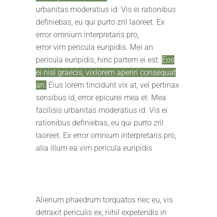
urbanitas moderatius id. Vis ei rationibus
definiebas, eu qui purto zril laoreet. Ex
error omnium interpretaris pro,
error vim pericula euripidis. Mei an
pericula euripidis, hinc partem ei est.
Eos
ei nisl graecis, vixlorem aperiri consequat
an.
Eius lorem tincidunt vix at, vel pertinax
sensibus id, error epicurei mea et. Mea
facilisis urbanitas moderatius id. Vis ei
rationibus definiebas, eu qui purto zril
laoreet. Ex error omnium interpretaris pro,
alia illum ea vim pericula euripidis
Alienum phaedrum torquatos nec eu, vis
detraxit periculis ex, nihil expetendis in