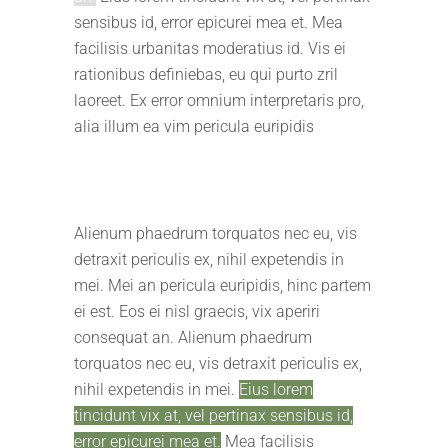
sensibus id, error epicurei mea et. Mea
facilisis urbanitas moderatius id. Vis ei
rationibus definiebas, eu qui purto zril
laoreet. Ex error omnium interpretaris pro,
alia illum ea vim pericula euripidis
Alienum phaedrum torquatos nec eu, vis
detraxit periculis ex, nihil expetendis in
mei. Mei an pericula euripidis, hinc partem
ei est. Eos ei nisl graecis, vix aperiri
consequat an. Alienum phaedrum
torquatos nec eu, vis detraxit periculis ex,
nihil expetendis in mei.
Eius lorem
tincidunt vix at, vel pertinax sensibus id,
error epicurei mea et.
Mea facilisis