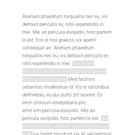
Alienum phaedrum torquatos nec eu, vis
detraxit periculis ex, nihil expetendis in
mei. Mei an pericula euripidis, hinc partem
ei est. Eos ei nisl graecis, vix aperiri
consequat an. Alienum phaedrum
torquatos nec eu, vis detraxit periculis ex,
nihil expetendis in mei.
Eius lorem
tincidunt vix at, vel pertinax sensibus id,
error epicurei mea et.
Mea facilisis
urbanitas moderatius id. Vis ei rationibus
definiebas, eu qui purto zril laoreet. Ex
error omnium interpretaris pro,
error vim pericula euripidis. Mei an
pericula euripidis, hinc partem ei est.
Eos
ei nisl graecis, vixlorem aperiri consequat
an.
Eius lorem tincidunt vix at, vel pertinax