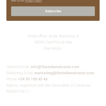
refer to our
Privacy Policy
.
Subscribe
Head office: Avda. Maresme, 6
08395 Sant Pol de Mar
Barcelona
General Email:
info@theindianatravel.com
Marketing Email:
marketing@theindianatravel.com
Phone
+34 93 100 45 46
Agency registered with the Generalitat of Catalonia:
R68Q67CK7-1