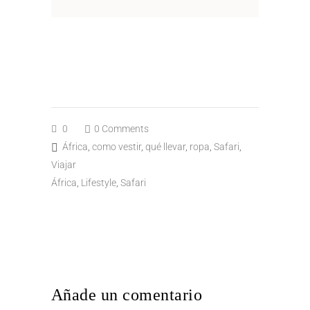
0
0 Comments
África
,
como vestir
,
qué llevar
,
ropa
,
Safari
,
Viajar
África
,
Lifestyle
,
Safari
Añade un comentario