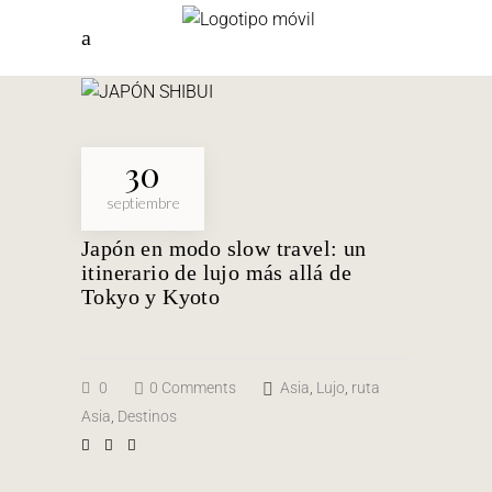
30
septiembre
Japón en modo slow travel: un
itinerario de lujo más allá de
Tokyo y Kyoto
0
0 Comments
Asia
,
Lujo
,
ruta
Asia
,
Destinos